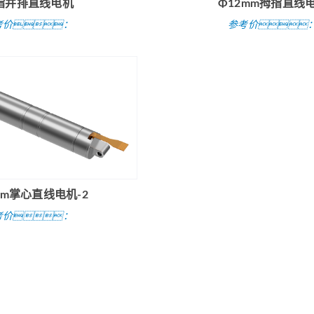
指并排直线电机
Φ12mm拇指直线
考价：
参考价
查看
详情
立即
下单
mm掌心直线电机-2
考价：