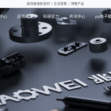
高性能电机系列
|
正式发售
|
预售产品
中心
应用场景
科研实力
资讯中心
pp电子
工业自动化
智能消
行星减速箱
行
高性能电机应用
摄像头
微型瞳
PD版本
MD版本
可持续发展
设计实力
展会活动
pp电子模拟器
智能制造
行业资讯
检测能力
常见问题
ZWPD Φ4.3mm系列
ZWMD Φ3.4mm系列
ZWPD Φ6mm系列
ZWMD Φ4.3mm系列
ZWPD Φ8mm系列
ZWMD Φ6mm系列
ZWPD Φ10mm系列
ZWMD Φ8mm系列
ZWPD Φ12mm系列
ZWMD Φ10mm系列