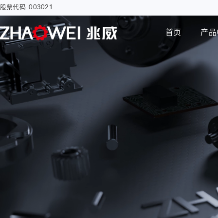
股票代码 003021
首页
产品
汽车电子
智慧医疗
步进电机
编码器
智能汽车屏幕解决方案
骨科手术创面清洗泵
电子驻车MGU
胰岛素注射泵
Φ8mm 编码器
研发实力
企业动态
公司介绍
电机
智能尾门伸缩
移液工作站驱动系统
Φ12mm 编码器
拇指并排直线电机
Φ22mm 编码器
Φ12mm拇指直线电机
Φ38mm 编码器
Φ12mm掌心直线电
机-1
无刷空心杯电机
Φ12mm掌心直线电