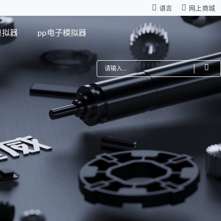
语言
网上商城
模拟器
pp电子模拟器
费
机器人
星减速箱（高性能版）
零背隙齿轮箱
模组
仿生机器人灵巧手
距调节驱动系统
ZWSMD Φ4mm系列
电路板
ZWSMD Φ6mm系列
ZWSMD Φ8mm系列
ZWSMD Φ10mm系列
ZWSMD Φ12mm系列
ZWSMD Φ16mm系列
ZWSMD Φ19mm系列