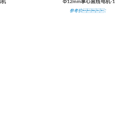
电机
Φ12mm掌心直线电机-1
：
参考价：