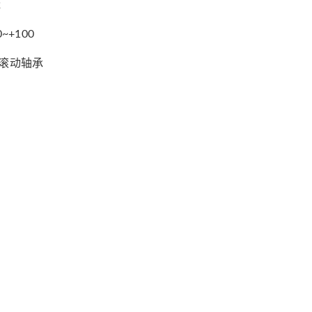
2
0~+100
/滚动轴承
资料下载