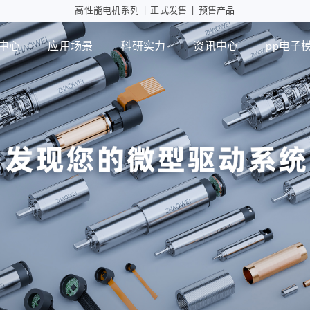
高性能电机系列
|
正式发售
|
预售产品
中心
应用场景
科研实力
资讯中心
pp电子
工业自动化
智能消
行星减速箱
行
高性能电机应用
摄像头
微型瞳
PD版本
MD版本
可持续发展
设计实力
展会活动
pp电子模拟器
智能制造
行业资讯
检测能力
常见问题
ZWPD Φ4.3mm系列
ZWMD Φ3.4mm系列
ZWPD Φ6mm系列
ZWMD Φ4.3mm系列
ZWPD Φ8mm系列
ZWMD Φ6mm系列
ZWPD Φ10mm系列
ZWMD Φ8mm系列
ZWPD Φ12mm系列
ZWMD Φ10mm系列