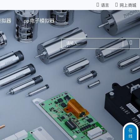
语言
网上商城
模拟器
pp电子模拟器
费
机器人
星减速箱（高性能版）
零背隙齿轮箱
模组
仿生机器人灵巧手
距调节驱动系统
ZWSMD Φ4mm系列
电路板
ZWSMD Φ8mm系列
ZWSMD Φ6mm系列
ZWSMD Φ10mm系列
ZWSMD Φ12mm系列
ZWSMD Φ16mm系列
在
线
ZWSMD Φ19mm系列