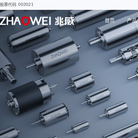
股票代码 003021
首页
产品
汽车电子
智慧医疗
步进电机
编码器
智能汽车屏幕解决方案
骨科手术创面清洗泵
电子驻车MGU
胰岛素注射泵
Φ8mm 编码器
研发实力
企业动态
公司介绍
电机
智能尾门伸缩
移液工作站驱动系统
Φ12mm 编码器
拇指并排直线电机
Φ22mm 编码器
Φ12mm拇指直线电机
Φ38mm 编码器
Φ12mm掌心直线电
机-1
无刷空心杯电机
Φ12mm掌心直线电