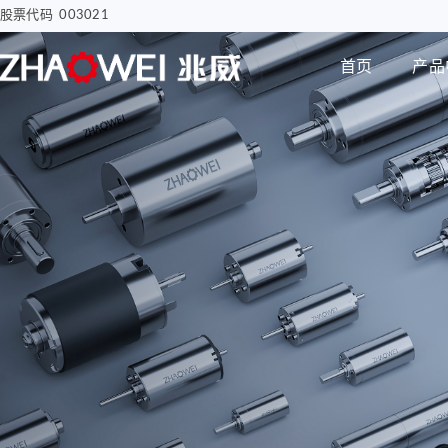
股票代码 003021
首页
产品
汽车电子
智慧医疗
步进电机
编码器
智能汽车屏幕解决方案
骨科手术创面清洗泵
电子驻车MGU
胰岛素注射泵
Φ8mm 编码器
研发实力
企业动态
公司介绍
电机
智能尾门伸缩
移液工作站驱动系统
Φ12mm 编码器
拇指并排直线电机
Φ22mm 编码器
Φ12mm拇指直线电机
Φ38mm 编码器
Φ12mm掌心直线电
机-1
无刷空心杯电机
Φ12mm掌心直线电