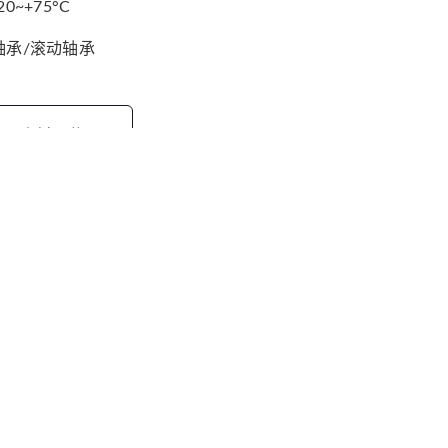
20~+75°C
轴承/滚动轴承
资料下载