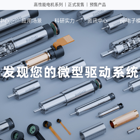
高性能电机系列
|
正式发售
|
预售产品
中心
应用场景
科研实力
资讯中心
pp电子
工业自动化
智能消
行星减速箱
行
高性能电机应用
摄像头
微型瞳
PD版本
MD版本
可持续发展
设计实力
展会活动
pp电子模拟器
智能制造
行业资讯
检测能力
常见问题
ZWPD Φ4.3mm系列
ZWMD Φ3.4mm系列
ZWPD Φ6mm系列
ZWMD Φ4.3mm系列
ZWPD Φ8mm系列
ZWMD Φ6mm系列
ZWPD Φ10mm系列
ZWMD Φ8mm系列
ZWPD Φ12mm系列
ZWMD Φ10mm系列